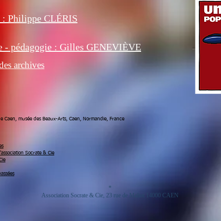
 : Philippe CLÉRIS
e - pédagogie : Gilles GENEVIÈVE
des archives
 de Caen, musée des Beaux-Arts, Caen, Normandie, France
es
l'association Socrate & Cie
Cie
passées
*
Association Socrate & Cie, 23 rue de Maltot 14000 CAEN