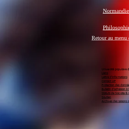
Normandie
Philosophi
Retour au menu 
Université populaire
Liens
Lettre d'informations
Contact UP
Protection des donné
Bulletin d'adhésion à 
Statuts de Socrate & 
Soutien
Archives des saisons 