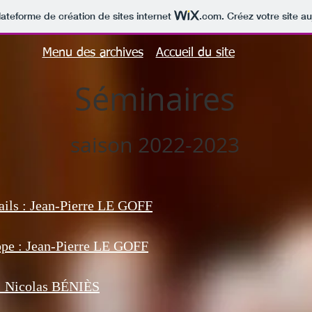
lateforme de création de sites internet
.com
. Créez votre site au
Menu des archives
Accueil du site
Séminaires
saison 2022-2023
tails : Jean-Pierre LE GOFF
ope : Jean-Pierre LE GOFF
: Nicolas BÉNIÈS