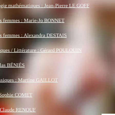
gie mathématiques : Jean-Pierre LE GOFF
des femmes : Marie-Jo BONNET
es femmes : Alexandra DESTAIS
tiques / Littérature : Gérard POULOUIN
olas BÉNIÈS
assiques : Martine GAILLOT
 Sophie COMET
 Claude RENOUF