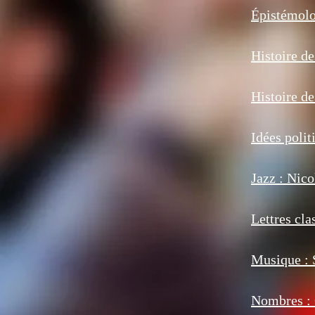
Épistémolo
Histoire 
Histoire d
Idées poli
Jazz : Nic
Lettres cl
Musique :
Nombres :